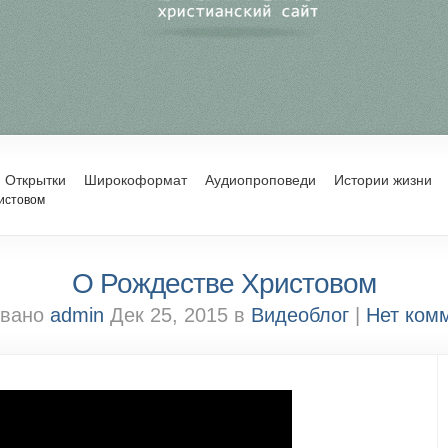
Открытки
Широкоформат
Аудиопроповеди
Истории жизни
истовом
О Рождестве Христовом
овано
admin
Дек 25, 2015 в
Видеоблог
|
Нет ком