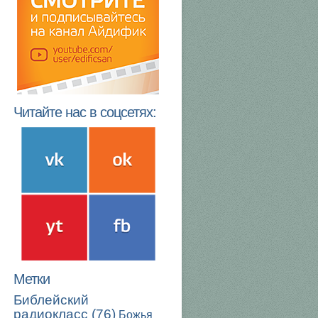
Читайте нас в соцсетях:
Метки
Библейский
радиокласс
(76)
Божья