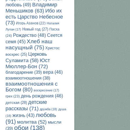
Владимир
любовь
(49)
Ибо их
Меньшиков
(63)
есть Царство Небесное
(73)
Игорь Азанов
(22)
Наталия
Новый год
(27)
Пасха
Лупан
(17)
Рождество
(48)
Сеется
(24)
Хлеб наш
семя
(45)
насущный
(75)
Христос
Церковь
воскрес
(25)
Юст
Суламита
(58)
Мюллер-Бон
(72)
благодарение
(39)
вера
(46)
взаимоотношения
(38)
взаимоотношения с
Богом
(80)
воскресение
(17)
день рождения
(46)
грех
(23)
детские
детская
(28)
рассказы
(71)
дружба
(18)
душа
любовь
жизнь
(43)
(18)
(91)
молитва
(52)
мысли
обои
(138)
(39)