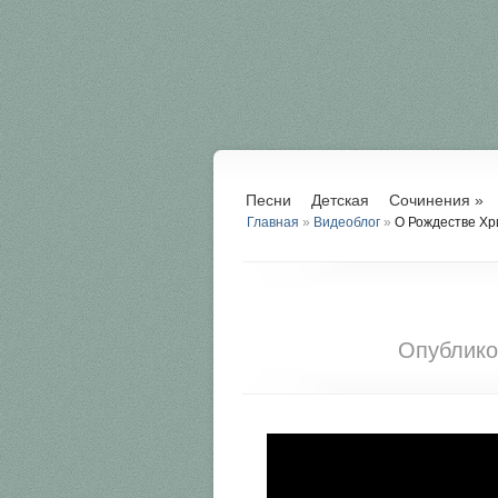
Песни
Детская
Сочинения
»
Главная
»
Видеоблог
»
О Рождестве Хр
Опублик