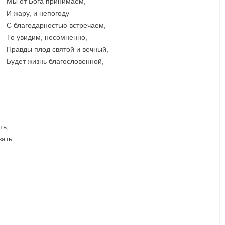
Мы от Бога принимаем,
И жару, и непогоду
С благодарностью встречаем,
То увидим, несомненно,
Правды плод святой и вечный,
Будет жизнь благословенной,
ть,
вать.