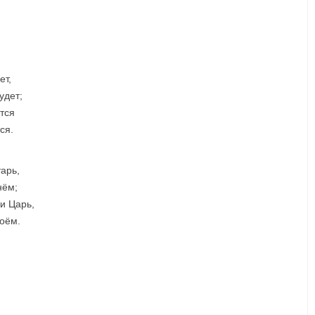
ет,
удет;
тся
ся.
арь,
нём;
и Царь,
моём.