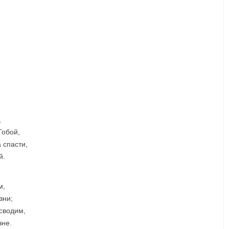
,
Тобой,
а спасти,
й.
м,
зни;
сводим,
зне.