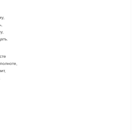
му,
ь,
у,
дать.
сте
 полноте,
ит,
.