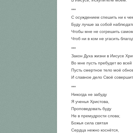
В Иисусе, Искупителе моём.
***
С осуждением спешить ни к че
Буду лучше за собой наблюдат
Чтобы мне не согрешить самом
Чтоб ни в ком не угасить благо
***
Закон Духа жизни в Иисусе Хри
Во мне пусть пребудет во всей
Пусть смертное тело моё обнов
И славное дело Своё совершит
***
Никогда не забуду
Я ученья Христова,
Проповедовать буду
Не в премудрости слова;
Божья сила святая
Сердца нежно коснётся,