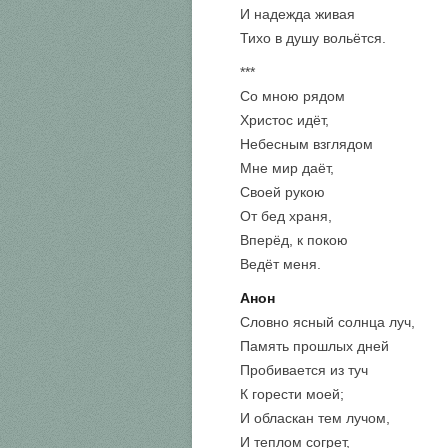
И надежда живая
Тихо в душу вольётся.
***
Со мною рядом
Христос идёт,
Небесным взглядом
Мне мир даёт,
Своей рукою
От бед храня,
Вперёд, к покою
Ведёт меня.
Анон
Словно ясный солнца луч,
Память прошлых дней
Пробивается из туч
К горести моей;
И обласкан тем лучом,
И теплом согрет,