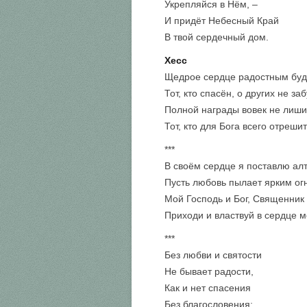
Укрепляйся в Нём, –
И придёт Небесный Край
В твой сердечный дом.
Хесс
Щедрое сердце радостным буд
Тот, кто спасён, о других не заб
Полной награды вовек не лиши
Тот, кто для Бога всего отрешит
***
В своём сердце я поставлю алт
Пусть любовь пылает ярким ог
Мой Господь и Бог, Священник 
Приходи и властвуй в сердце 
***
Без любви и святости
Не бывает радости,
Как и нет спасения
Без благословения;