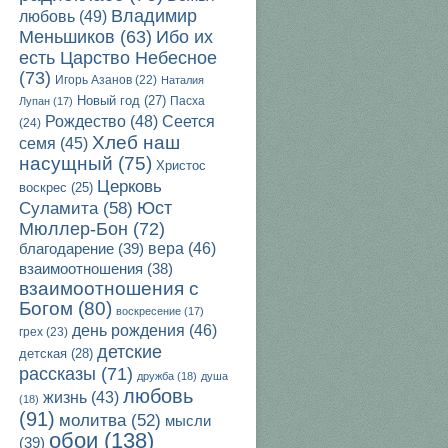
Владимир
любовь
(49)
Ибо их
Меньшиков
(63)
есть Царство Небесное
(73)
Игорь Азанов
(22)
Наталия
Новый год
(27)
Пасха
Лупан
(17)
Рождество
(48)
Сеется
(24)
Хлеб наш
семя
(45)
насущный
(75)
Христос
Церковь
воскрес
(25)
Юст
Суламита
(58)
Мюллер-Бон
(72)
благодарение
(39)
вера
(46)
взаимоотношения
(38)
взаимоотношения с
Богом
(80)
воскресение
(17)
день рождения
(46)
грех
(23)
детские
детская
(28)
рассказы
(71)
дружба
(18)
душа
любовь
жизнь
(43)
(18)
(91)
молитва
(52)
мысли
обои
(138)
(39)