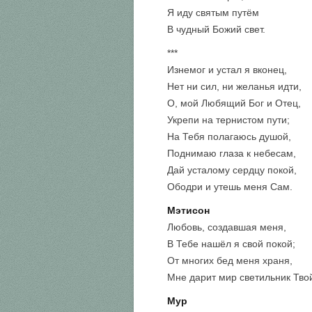
Я иду святым путём
В чудный Божий свет.
***
Изнемог и устал я вконец,
Нет ни сил, ни желанья идти,
О, мой Любящий Бог и Отец,
Укрепи на тернистом пути;
На Тебя полагаюсь душой,
Поднимаю глаза к небесам,
Дай усталому сердцу покой,
Ободри и утешь меня Сам.
Мэтисон
Любовь, создавшая меня,
В Тебе нашёл я свой покой;
От многих бед меня храня,
Мне дарит мир светильник Тво
Мур