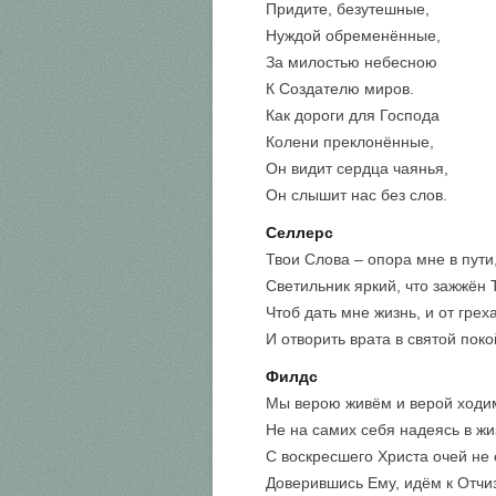
Придите, безутешные,
Нуждой обременённые,
За милостью небесною
К Создателю миров.
Как дороги для Господа
Колени преклонённые,
Он видит сердца чаянья,
Он слышит нас без слов.
Селлерс
Твои Слова – опора мне в пути
Светильник яркий, что зажжён 
Чтоб дать мне жизнь, и от грех
И отворить врата в святой поко
Филдс
Мы верою живём и верой ходи
Не на самих себя надеясь в жи
С воскресшего Христа очей не 
Доверившись Ему, идём к Отчи