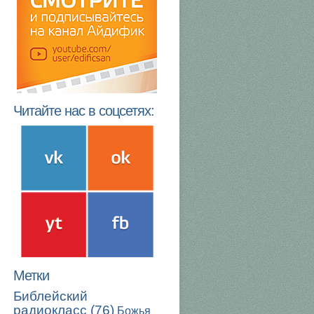
Читайте нас в соцсетях:
Метки
Библейский
радиокласс
(76)
Божья