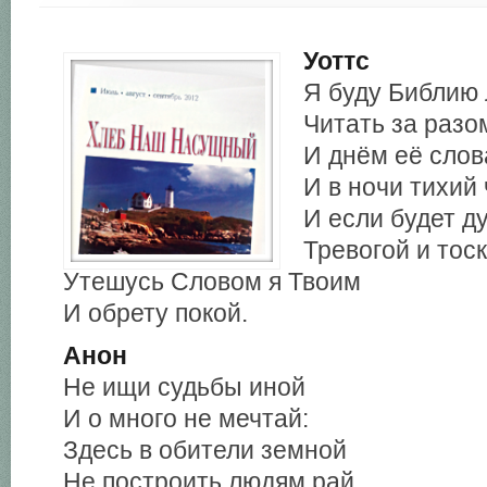
Уоттс
Я буду Библию 
Читать за разо
И днём её слов
И в ночи тихий 
И если будет д
Тревогой и тоск
Утешусь Словом я Твоим
И обрету покой.
Анон
Не ищи судьбы иной
И о много не мечтай:
Здесь в обители земной
Не построить людям рай.