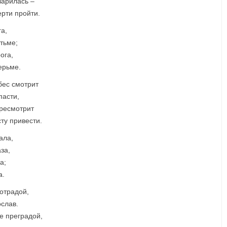
зарилась –
ерти пройти.
а,
 тьме;
ога,
ерьме.
бес смотрит
пасти,
ересмотрит
ту привести.
ала,
за,
а;
а.
отрадой,
ослав.
е преградой,