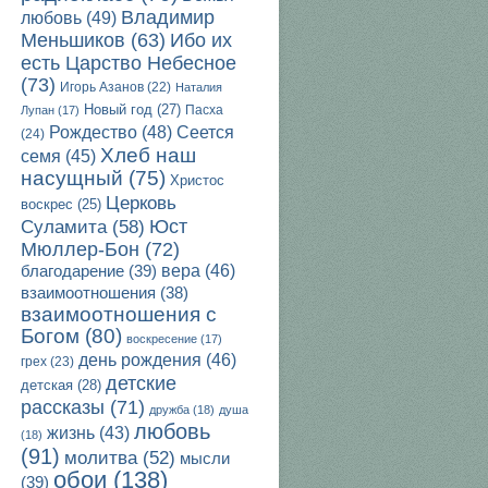
Владимир
любовь
(49)
Ибо их
Меньшиков
(63)
есть Царство Небесное
(73)
Игорь Азанов
(22)
Наталия
Новый год
(27)
Пасха
Лупан
(17)
Рождество
(48)
Сеется
(24)
Хлеб наш
семя
(45)
насущный
(75)
Христос
Церковь
воскрес
(25)
Юст
Суламита
(58)
Мюллер-Бон
(72)
благодарение
(39)
вера
(46)
взаимоотношения
(38)
взаимоотношения с
Богом
(80)
воскресение
(17)
день рождения
(46)
грех
(23)
детские
детская
(28)
рассказы
(71)
дружба
(18)
душа
любовь
жизнь
(43)
(18)
(91)
молитва
(52)
мысли
обои
(138)
(39)