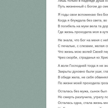
Лишь только в надежде душа о
Путь жизненный с Богом до см
Я годы свои вспоминаю без Бог
Когда я блуждала без света, во
В погибель на муки вела та дор
Где жизнь проходила моя в кут
Не знала, что Бог на меня с не
С печалью, с слезами, желая с
Что жизнь мою волей Своей п
Чрез скорби, страданья ко Хрис
А воли Господней тогда я не зн
Закрыты духовно были уши, гла
В обиде жила, не себя обвинял
По жизни моей проходила гроз
Осталась без мужа, сынок был 
Но смерть разлучила, утрату п
Осталась одна, стала жизнь мн