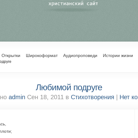
Открытки
Широкоформат
Аудиопроповеди
Истории жизни
одруге
Любимой подруге
ано
admin
Сен 18, 2011 в
Стихотворения
|
Нет к
сь,
плоти;