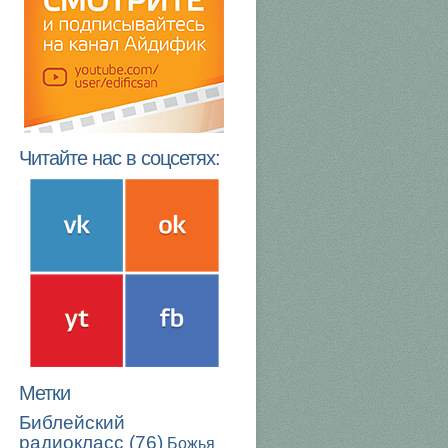
Читайте нас в соцсетях:
Метки
Библейский
радиокласс
(76)
Божья