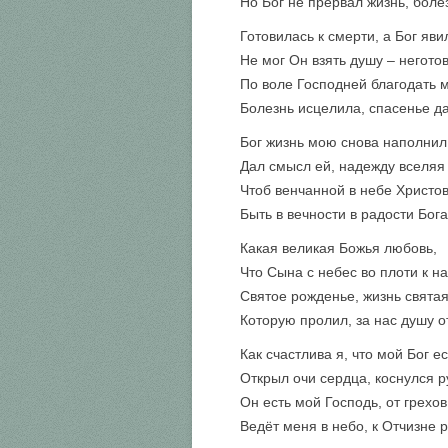
Но Бог не прервал жизнь, боле
Готовилась к смерти, а Бог яви
Не мог Он взять душу – негото
По воле Господней благодать 
Болезнь исцелила, спасенье д
Бог жизнь мою снова наполнил
Дал смысл ей, надежду вселяя 
Чтоб венчанной в небе Христо
Быть в вечности в радости Бога
Какая великая Божья любовь,
Что Сына с небес во плоти к н
Святое рожденье, жизнь святая
Которую пролил, за нас душу о
Как счастлива я, что мой Бог е
Открыл очи сердца, коснулся р
Он есть мой Господь, от грехов
Ведёт меня в небо, к Отчизне 