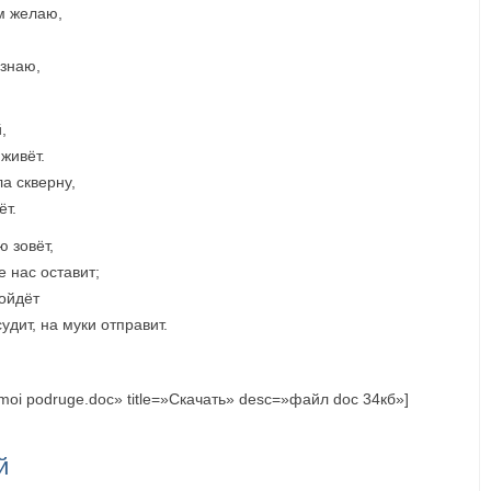
м желаю,
 знаю,
,
живёт.
а скверну,
ёт.
ю зовёт,
е нас оставит;
войдёт
удит, на муки отправит.
/Lubimoi podruge.doc» title=»Скачать» desc=»файл doc 34кб»]
й