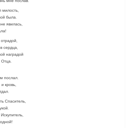
знь мне послав.
л милость,
вой была.
мне явилась,
ала!
 отрадой,
в сердца,
вой наградой
 Отца.
ам послал.
 и кровь,
тдал.
сть Спаситель,
укой.
 Искупитель,
родной!