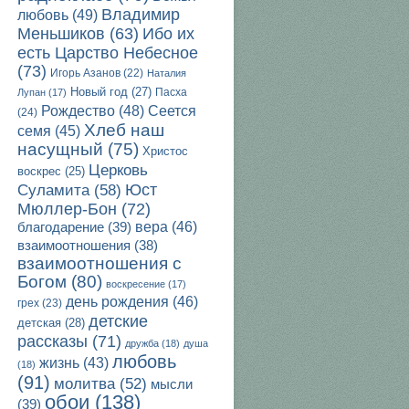
Владимир
любовь
(49)
Ибо их
Меньшиков
(63)
есть Царство Небесное
(73)
Игорь Азанов
(22)
Наталия
Новый год
(27)
Пасха
Лупан
(17)
Рождество
(48)
Сеется
(24)
Хлеб наш
семя
(45)
насущный
(75)
Христос
Церковь
воскрес
(25)
Юст
Суламита
(58)
Мюллер-Бон
(72)
благодарение
(39)
вера
(46)
взаимоотношения
(38)
взаимоотношения с
Богом
(80)
воскресение
(17)
день рождения
(46)
грех
(23)
детские
детская
(28)
рассказы
(71)
дружба
(18)
душа
любовь
жизнь
(43)
(18)
(91)
молитва
(52)
мысли
обои
(138)
(39)