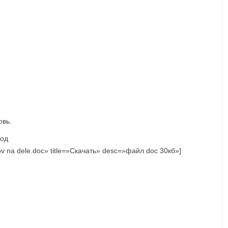
овь.
год
/Lubov na dele.doc» title=»Скачать» desc=»файл doc 30кб»]