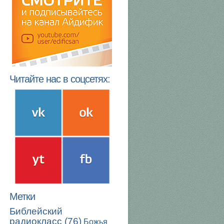
Читайте нас в соцсетях:
Метки
Библейский
радиокласс
(76)
Божья