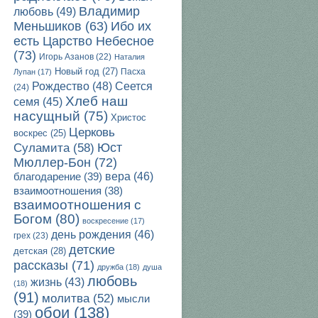
Владимир
любовь
(49)
Ибо их
Меньшиков
(63)
есть Царство Небесное
(73)
Игорь Азанов
(22)
Наталия
Новый год
(27)
Пасха
Лупан
(17)
Рождество
(48)
Сеется
(24)
Хлеб наш
семя
(45)
насущный
(75)
Христос
Церковь
воскрес
(25)
Юст
Суламита
(58)
Мюллер-Бон
(72)
благодарение
(39)
вера
(46)
взаимоотношения
(38)
взаимоотношения с
Богом
(80)
воскресение
(17)
день рождения
(46)
грех
(23)
детские
детская
(28)
рассказы
(71)
дружба
(18)
душа
любовь
жизнь
(43)
(18)
(91)
молитва
(52)
мысли
обои
(138)
(39)