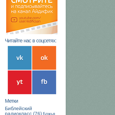
Читайте нас в соцсетях:
Метки
Библейский
радиокласс
(76)
Божья