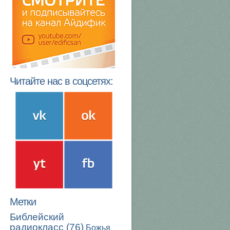
Читайте нас в соцсетях:
Метки
Библейский
радиокласс
(76)
Божья