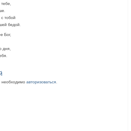
 тебе,
ше.
 с тобой
шей бедой.
е Бог,
о дня,
ебя.
й
м необходимо
авторизоваться
.