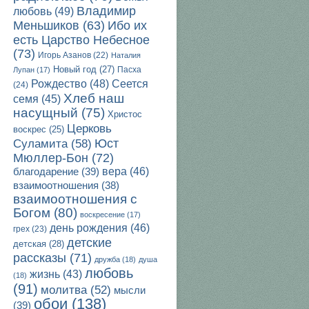
Владимир
любовь
(49)
Ибо их
Меньшиков
(63)
есть Царство Небесное
(73)
Игорь Азанов
(22)
Наталия
Новый год
(27)
Пасха
Лупан
(17)
Рождество
(48)
Сеется
(24)
Хлеб наш
семя
(45)
насущный
(75)
Христос
Церковь
воскрес
(25)
Юст
Суламита
(58)
Мюллер-Бон
(72)
благодарение
(39)
вера
(46)
взаимоотношения
(38)
взаимоотношения с
Богом
(80)
воскресение
(17)
день рождения
(46)
грех
(23)
детские
детская
(28)
рассказы
(71)
дружба
(18)
душа
любовь
жизнь
(43)
(18)
(91)
молитва
(52)
мысли
обои
(138)
(39)