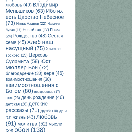
Владимир
любовь
(49)
Ибо их
Меньшиков
(63)
есть Царство Небесное
(73)
Игорь Азанов
(22)
Наталия
Новый год
(27)
Пасха
Лупан
(17)
Рождество
(48)
Сеется
(24)
Хлеб наш
семя
(45)
насущный
(75)
Христос
Церковь
воскрес
(25)
Юст
Суламита
(58)
Мюллер-Бон
(72)
благодарение
(39)
вера
(46)
взаимоотношения
(38)
взаимоотношения с
Богом
(80)
воскресение
(17)
день рождения
(46)
грех
(23)
детские
детская
(28)
рассказы
(71)
дружба
(18)
душа
любовь
жизнь
(43)
(18)
(91)
молитва
(52)
мысли
обои
(138)
(39)