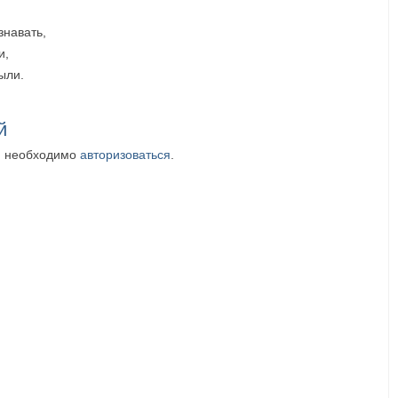
знавать,
и,
ыли.
й
м необходимо
авторизоваться
.