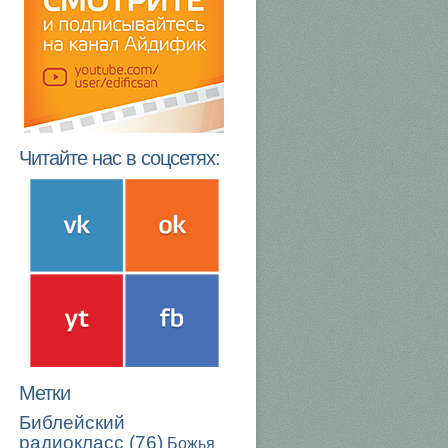
Читайте нас в соцсетях:
Метки
Библейский
радиокласс
(76)
Божья