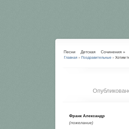
Песни
Детская
Сочинения
»
Главная
»
Поздравительные
»
Хотим т
Опубликова
Франк Александр
(пожелание)