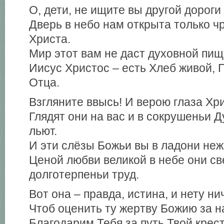
О, дети, не ищите вы другой дороги 
Дверь в небо нам открыта только ч
Христа.
Мир этот вам не даст духовной пищ
Иисус Христос – есть Хлеб живой, П
Отца.
Взгляните ввысь! И верою глаза Хри
Глядят они на вас и в сокрушеньи Д
льют.
И эти слёзы Божьи вы в ладони неж
Ценой любви великой в небе они с
долготерпеньи труд.
Вот она – правда, истина, и нету ни
Чтоб оценить ту жертву Божию за н
Благодарим Тебя за путь Твой крес