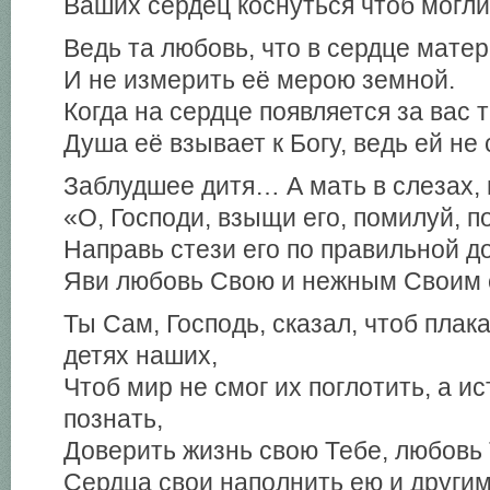
Ваших сердец коснуться чтоб могли
Ведь та любовь, что в сердце матери
И не измерить её мерою земной.
Когда на сердце появляется за вас т
Душа её взывает к Богу, ведь ей не
Заблудшее дитя… А мать в слезах, 
«О, Господи, взыщи его, помилуй, п
Направь стези его по правильной до
Яви любовь Свою и нежным Своим 
Ты Сам, Господь, сказал, чтоб плак
детях наших,
Чтоб мир не смог их поглотить, а и
познать,
Доверить жизнь свою Тебе, любовь
Сердца свои наполнить ею и другим