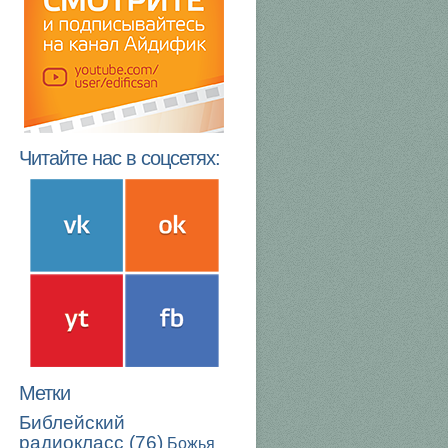
Читайте нас в соцсетях:
Метки
Библейский
радиокласс
(76)
Божья