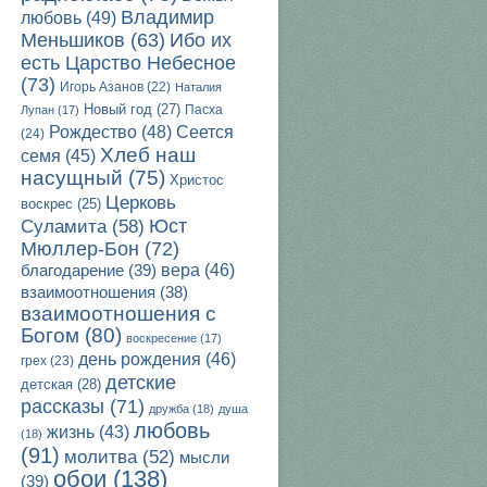
Владимир
любовь
(49)
Ибо их
Меньшиков
(63)
есть Царство Небесное
(73)
Игорь Азанов
(22)
Наталия
Новый год
(27)
Пасха
Лупан
(17)
Рождество
(48)
Сеется
(24)
Хлеб наш
семя
(45)
насущный
(75)
Христос
Церковь
воскрес
(25)
Юст
Суламита
(58)
Мюллер-Бон
(72)
благодарение
(39)
вера
(46)
взаимоотношения
(38)
взаимоотношения с
Богом
(80)
воскресение
(17)
день рождения
(46)
грех
(23)
детские
детская
(28)
рассказы
(71)
дружба
(18)
душа
любовь
жизнь
(43)
(18)
(91)
молитва
(52)
мысли
обои
(138)
(39)