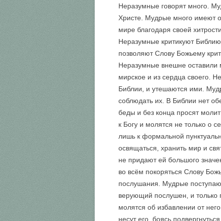
Неразумные говорят много. Му
Христе. Мудрые много имеют о
мире благодаря своей хитрости
Неразумные критикуют Библию 
позволяют Слову Божьему крити
Неразумные внешне оставили м
мирское и из сердца своего. 
Библии, и утешаются ими. Муд
соблюдать их. В Библии нет о
беды и без конца просят молит
к Богу и молятся не только о 
лишь к формальной пунктуальн
освящаться, хранить мир и св
не придают ей большого значе
во всём покоряться Слову Бож
послушания. Мудрые поступают
верующий послушен, и только 
молятся об избавлении от нег
несут его, боясь подвергнуть