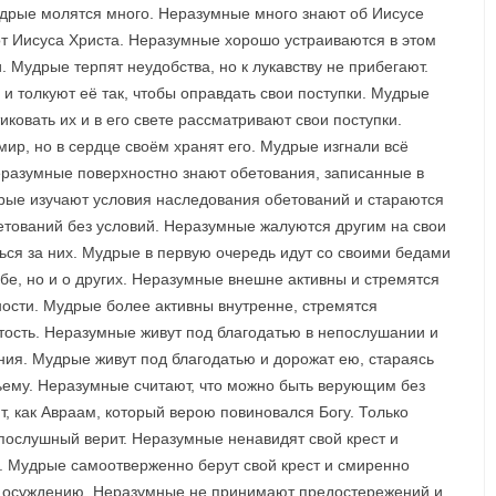
дрые молятся много. Неразумные много знают об Иисусе
т Иисуса Христа. Неразумные хорошо устраиваются в этом
. Мудрые терпят неудобства, но к лукавству не прибегают.
и толкуют её так, чтобы оправдать свои поступки. Мудрые
ковать их и в его свете рассматривают свои поступки.
ир, но в сердце своём хранят его. Мудрые изгнали всё
Неразумные поверхностно знают обетования, записанные в
рые изучают условия наследования обетований и стараются
бетований без условий. Неразумные жалуются другим на свои
ься за них. Мудрые в первую очередь идут со своими бедами
себе, но и о других. Неразумные внешне активны и стремятся
ости. Мудрые более активны внутренне, стремятся
ятость. Неразумные живут под благодатью в непослушании и
ния. Мудрые живут под благодатью и дорожат ею, стараясь
ьему. Неразумные считают, что можно быть верующим без
, как Авраам, который верою повиновался Богу. Только
послушный верит. Неразумные ненавидят свой крест и
о. Мудрые самоотверженно берут свой крест и смиренно
ся осуждению. Неразумные не принимают предостережений и