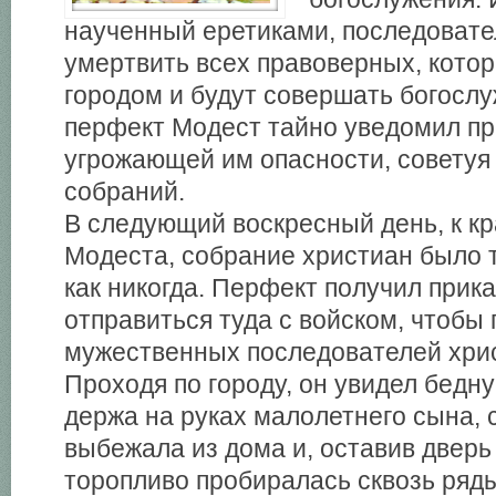
наученный еретиками, последовате
умертвить всех правоверных, котор
городом и будут совершать богослу
перфект Модест тайно уведомил п
угрожающей им опасности, советуя 
собраний.
В следующий воскресный день, к к
Модеста, собрание христиан было 
как никогда. Перфект получил прик
отправиться туда с войском, чтобы
мужественных последователей хри
Проходя по городу, он увидел бедн
держа на руках малолетнего сына,
выбежала из дома и, оставив дверь
торопливо пробиралась сквозь ряд