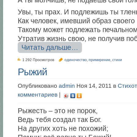
А ты молчишь, не подаёшь свой го
Увы, ты прах. И подлежишь ты тлен
Как человек, имевший образ своего
Такому может подлежать печальном
Утратив жизнь свою, не получив по
Читать дальше…
1 292 Просмотров
одиночество
,
примирение
,
стихи
Рыжий
Опубликовано
admin
Ноя 14, 2011 в
Стихо
комментариев
|
Рыжесть – это не порок,
Ведь тебя создал так Бог.
На других хоть не похожий;