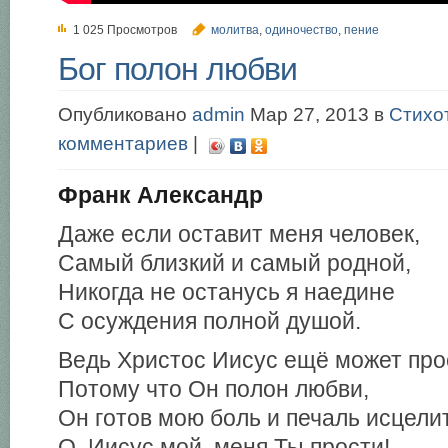
1 025 Просмотров
молитва
,
одиночество
,
пение
Бог полон любви
Опубликовано
admin
Мар 27, 2013 в
Стихо
комментариев
|
Франк Александр
Даже если оставит меня человек,
Самый близкий и самый родной,
Никогда не останусь я наедине
С осуждения полной душой.
Ведь Христос Иисус ещё может про
Потому что Он полон любви,
Он готов мою боль и печаль исцели
О, Иисус мой, меня Ты прости!