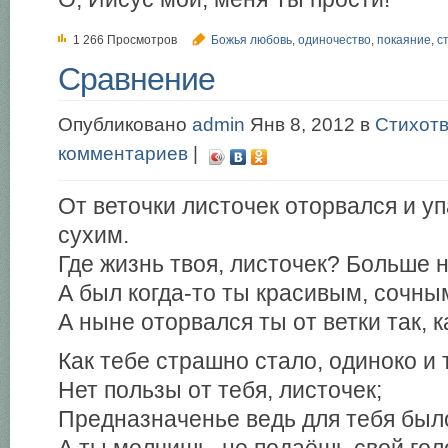
1 266 Просмотров
Божья любовь
,
одиночество
,
покаяние
,
с
Сравнение
Опубликовано
admin
Янв 8, 2012 в
Стихот
комментариев
|
От веточки листочек оторвался и уп
сухим.
Где жизнь твоя, листочек? Больше н
А был когда-то ты красивым, сочны
А ныне оторвался ты от ветки так, 
Как тебе страшно стало, одиноко и 
Нет пользы от тебя, листочек;
Предназначенье ведь для тебя был