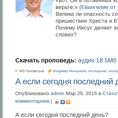
«вот, Он в потаённых к
верьте;» (
Евангелие от
Велика ли опасность с
пришествии Христа и 
Почему Иисус делает а
словах?
Скачать проповедь:
аудио 18.5Мб
695 Просмотров
Владимир Меньшиков
,
обольщение
,
после
А если сегодня последний 
Опубликовано
admin
Мар 25, 2015 в
Стихо
комментариев
|
А если сегодня последний день?