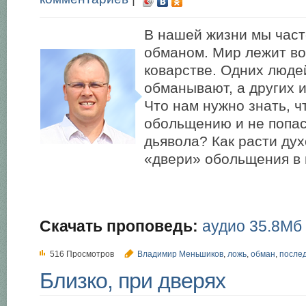
В нашей жизни мы част
обманом. Мир лежит во
коварстве. Одних люде
обманывают, а других 
Что нам нужно знать, ч
обольщению и не попас
дьявола? Как расти дух
«двери» обольщения в
Скачать проповедь:
аудио 35.8Мб
516 Просмотров
Владимир Меньшиков
,
ложь
,
обман
,
после
Близко, при дверях