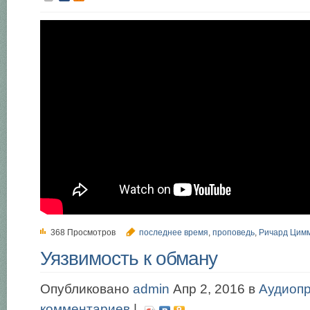
368 Просмотров
последнее время
,
проповедь
,
Ричард Цим
Уязвимость к обману
Опубликовано
admin
Апр 2, 2016 в
Аудиоп
комментариев
|