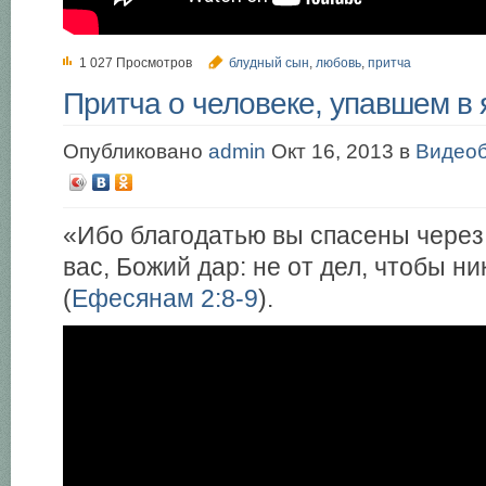
1 027 Просмотров
блудный сын
,
любовь
,
притча
Притча о человеке, упавшем в 
Опубликовано
admin
Окт 16, 2013 в
Видеоб
«Ибо благодатью вы спасены через в
вас, Божий дар: не от дел, чтобы н
(
Ефесянам 2:8-9
).