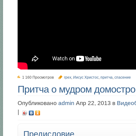
1 160 Просмотров
грех
,
Иисус Христос
,
притча
,
спасение
Притча о мудром домостро
Опубликовано
admin
Апр 22, 2013 в
Видео
|
Предисловие