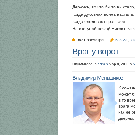
Держись, во что бы то ни стало
Когда духовная война настала,
Когда одолевает враг тебя.
Не отступай назад! Никак нельз
983 Просмотров
борьба
,
во
Враг у ворот
Опубликовано
admin
Мар 8, 2011 в
А
Владимир Меньшиков
К сожал
может б
в то вре
врага м
как не 
дверям.