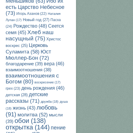
Ибо их
Меньшиков
(63)
есть Царство Небесное
(73)
Игорь Азанов
(22)
Наталия
Новый год
(27)
Пасха
Лупан
(17)
Рождество
(48)
Сеется
(24)
Хлеб наш
семя
(45)
насущный
(75)
Христос
Церковь
воскрес
(25)
Юст
Суламита
(58)
Мюллер-Бон
(72)
благодарение
(39)
вера
(46)
взаимоотношения
(38)
взаимоотношения с
Богом
(80)
воскресение
(17)
день рождения
(46)
грех
(23)
детские
детская
(28)
рассказы
(71)
дружба
(18)
душа
любовь
жизнь
(43)
(18)
(91)
молитва
(52)
мысли
обои
(138)
(39)
открытка
(144)
пение