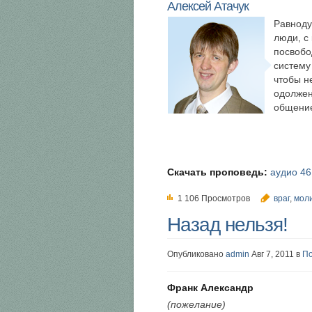
Алексей Атачук
Равноду
люди, с
посвобо
систему
чтобы н
одолжен
общени
Скачать проповедь:
аудио 4
1 106 Просмотров
враг
,
мол
Назад нельзя!
Опубликовано
admin
Авг 7, 2011 в
По
Франк Александр
(пожелание)