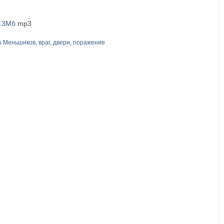
4.3Мб
mp3
р Меньшиков
,
враг
,
двери
,
поражение