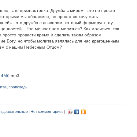
шие - это признак греха. Дружба с миром - это не просто
 которыми мы общаемся, не просто «я хочу жить
дней» - это дружба с дьяволом, который формирует эту
 ценностей... Что мешает нам молиться? Как молиться, так
е просто провести время и сделать таким образом
ие Богу, но чтобы молитва являлась для нас драгоценным
ем с нашим Небесным Отцом?
6.4Мб
mp3
итва
,
проповедь
здравительные
|
Нет комментариев
|