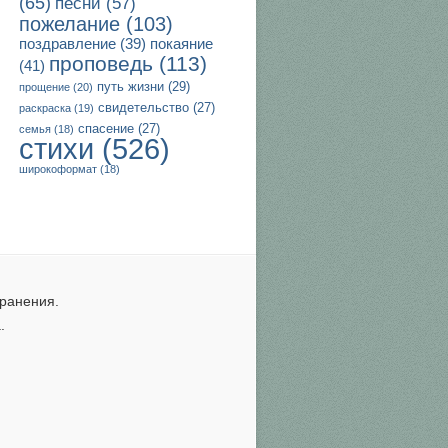
(65)
песни
(57)
пожелание
(103)
поздравление
(39)
покаяние
проповедь
(113)
(41)
путь жизни
(29)
прощение
(20)
свидетельство
(27)
раскраска
(19)
спасение
(27)
семья
(18)
стихи
(526)
широкоформат
(18)
ранения.
.