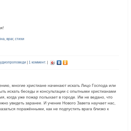
,
я!
йна
,
враг
,
стихи
удиопроповеди
|
1 коммент.
|
ению, многие христиане начинают искать Лицо Господа или
ыть искать беседы и консультации с опытными христианами
мя, когда уже пожар полыхает в городе. Им не ведано, что
ожно увидеть заранее. И учение Нового Завета научает нас,
оказаться поражёнными, как не подпустить врага близко к