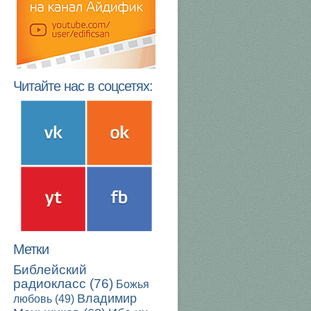
Читайте нас в соцсетях:
Метки
Библейский
радиокласс
(76)
Божья
Владимир
любовь
(49)