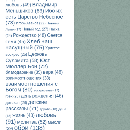
Владимир
любовь
(49)
Ибо их
Меньшиков
(63)
есть Царство Небесное
(73)
Игорь Азанов
(22)
Наталия
Новый год
(27)
Пасха
Лупан
(17)
Рождество
(48)
Сеется
(24)
Хлеб наш
семя
(45)
насущный
(75)
Христос
Церковь
воскрес
(25)
Юст
Суламита
(58)
Мюллер-Бон
(72)
благодарение
(39)
вера
(46)
взаимоотношения
(38)
взаимоотношения с
Богом
(80)
воскресение
(17)
день рождения
(46)
грех
(23)
детские
детская
(28)
рассказы
(71)
дружба
(18)
душа
любовь
жизнь
(43)
(18)
(91)
молитва
(52)
мысли
обои
(138)
(39)