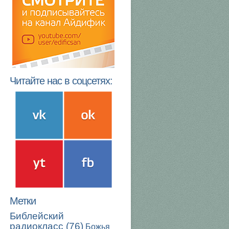
Читайте нас в соцсетях:
Метки
Библейский
радиокласс
(76)
Божья