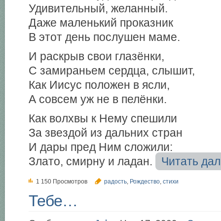
Удивительный, желанный.
Даже маленький проказник
В этот день послушен маме.
И раскрыв свои глазёнки,
С замираньем сердца, слышит,
Как Иисус положен в ясли,
А совсем уж не в пелёнки.
Как волхвы к Нему спешили
За звездой из дальних стран
И дары пред Ним сложили:
Злато, смирну и ладан.
Читать да
1 150 Просмотров
радость
,
Рождество
,
стихи
Тебе…