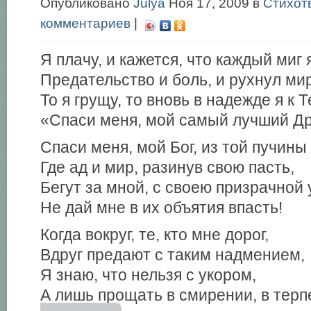
Опубликовано
Julya
Ноя 17, 2009 в
Стихот
комментариев
|
Я плачу, и кажется, что каждый миг
Предательство и боль, и рухнул мир
То я грущу, то вновь в надежде я к 
«Спаси меня, мой самый лучший Дру
Спаси меня, мой Бог, из той пучины
Где ад и мир, разинув свою пасть,
Бегут за мной, с своею призрачной 
Не дай мне в их объятия впасть!
Когда вокруг, те, кто мне дорог,
Вдруг предают с таким надмением,
Я знаю, что нельзя с укором,
А лишь прощать в смирении, в терп