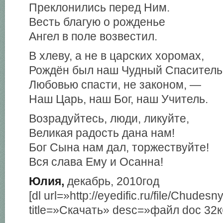
Преклонились перед Ним.
Весть благую о рожденье
Ангел в поле возвестил.
В хлеву, а не в царских хоромах,
Рождён был наш Чудный Спаситель
Любовью спасти, не законом, —
Наш Царь, наш Бог, наш Учитель.
Возрадуйтесь, люди, ликуйте,
Великая радость дана нам!
Бог Сына нам дал, торжествуйте!
Вся слава Ему и Осанна!
Юлия,
декабрь, 2010год
[dl url=»http://eyedific.ru/file/Chudes
title=»Скачать» desc=»файл doc 32к